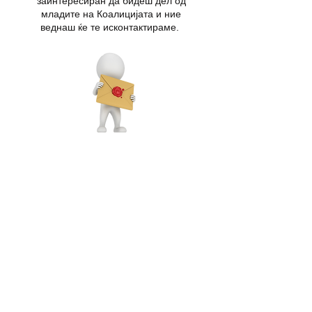
заинтересиран да бидеш дел од
младите на Коалицијата и ние
веднаш ќе те исконтактираме.
ПИШИ НИ