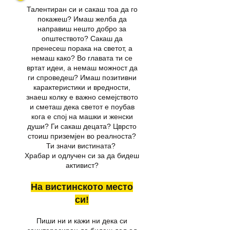
Талентиран си и сакаш тоа да го
покажеш? Имаш желба да
направиш нешто добро за
општеството? Сакаш да
пренесеш порака на светот, а
немаш како? Во главата ти се
вртат идеи, а немаш можност да
ги спроведеш? Имаш позитивни
карактеристики и вредности,
знаеш колку е важно семејството
и сметаш дека светот е поубав
кога е спој на машки и женски
души? Ги сакаш децата? Цврсто
стоиш приземјен во реалноста?
Ти значи вистината?
Храбар и одлучен си за да бидеш
активист?
На вистинското место
си!
Пиши ни и кажи ни дека си