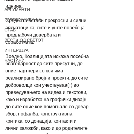
иднина.
АРГУМЕНТИ
РАЗОБЛИЧУВАЊА
Средбата остави прекрасни и силни 
впечатоци кај сите и уште повеќе ја 
СТАВ
продлабочи довербата и 
ВЕСТИ ОД СВЕТОТ
соработката.
ИНТЕРВЈУА
Воедно, Коалицијата искажа посебна 
НАСТАНИ
благодарност до сите присутни, до 
оние партнери со кои има 
реализирано бројни проекти, до сите 
доброволци кои учествуваа(т) во 
преведувањето на видеа и текстови, 
како и изработка на графички дизајн, 
до сите оние кои помогнале со добар 
збор, пофалба, конструктивна 
критика, со донација, контакти и 
лични заложби, како и до родителите 