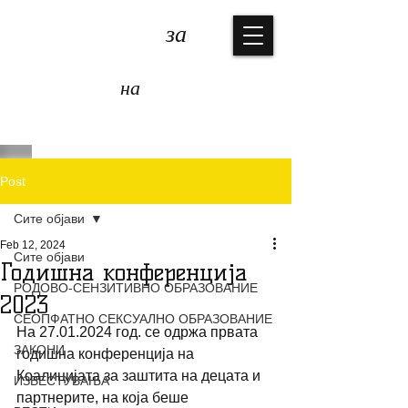
КОАЛИЦИЈА
за
ЗАШТИТА
на
ДЕЦАТА
Post
Сите објави
Feb 12, 2024
Сите објави
Годишна конференција
РОДОВО-СЕНЗИТИВНО ОБРАЗОВАНИЕ
2023
СЕОПФАТНО СЕКСУАЛНО ОБРАЗОВАНИЕ
На 27.01.2024 год. се одржа првата 
ЗАКОНИ
годишна конференција на 
Коалицијата за заштита на децата и 
ИЗВЕСТУВАЊА
партнерите, на која беше 