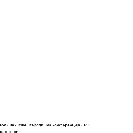
годишен извештај
годишна конференција
2023
партнери