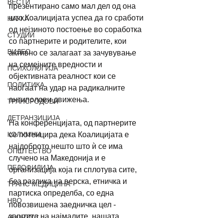
ВЕСТИ
презентирано само мал дел од она 
што Коалицијата успеа да го сработи 
НАУКА
од нејзиното постоење во соработка 
СТУДИИ
со партнерите и родителите, кои 
ВИДЕО
активно се залагаат за зачувување 
на семејните вредности и 
ПСИХОЛОГИЈА
објективната реалност кои се 
ПОЛИТИКА
наоѓаат на удар на радикалните 
антиполови движења.
ТРАНСРОДОВИ
ДЕТРАНЗИЦИЈА
На конференцијата, од партнерите 
КОЛУМНИ
се потенцира дека Коалицијата е 
најдоброто нешто што ѝ се има 
ОПШТЕСТВО
случено на Македонија и е 
ПЕДОФИЛИЈА
организација која ги сплотува сите, 
без разлика на верска, етничка и 
ТРАНС МЕДИЦИНА
партиска определба, со една 
НВО
повозвишена заедничка цел - 
заштита на најмалите, нашата 
АБОРТУС