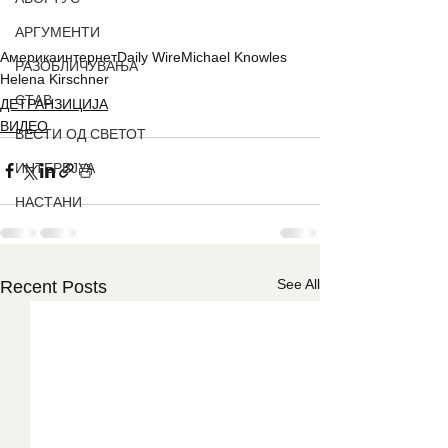
АРГУМЕНТИ
Америка
интернет
Daily Wire
Michael Knowles
РАЗОБЛИЧУВАЊА
Helena Kirschner
СТАВ
ДЕТРАНЗИЦИЈА
ВИДЕО
ВЕСТИ ОД СВЕТОТ
ИНТЕРВЈУА
НАСТАНИ
See All
Recent Posts