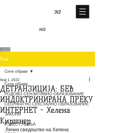
КОАЛИЦИЈА
за
ЗАШТИТА
на
ДЕЦАТА
Post
Сите објави
Aug 1, 2022
Сите објави
ДЕТРАНЗИЦИЈА: БЕВ
РОДОВО-СЕНЗИТИВНО ОБРАЗОВАНИЕ
ИНДОКТРИНИРАНА ПРЕКУ
СЕОПФАТНО СЕКСУАЛНО ОБРАЗОВАНИЕ
ИНТЕРНЕТ - Хелена
ЗАКОНИ
Киршнер
ИЗВЕСТУВАЊА
Лично сведоштво на Хелена 