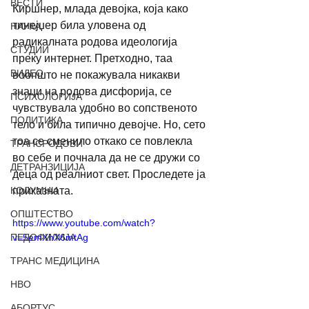
ВЕСТИ
Киршнер, млада девојка, која како 
тинејџер била уловена од 
НАУКА
радикалната родова идеологија 
СТУДИИ
преку интернет. Претходно, таа 
ВИДЕО
воопшто не покажувала никакви 
знаци на родова дисфорија, се 
ПСИХОЛОГИЈА
чувствувала удобно во сопственото 
ПОЛИТИКА
тело и била типично девојче. Но, сето 
тоа се сменило откако се повлекла 
ТРАНСРОДОВИ
во себе и почнала да не се дружи со 
ДЕТРАНЗИЦИЈА
деца од реалниот свет. Проследете ја 
КОЛУМНИ
приказната. 
ОПШТЕСТВО
https://www.youtube.com/watch?
ПЕДОФИЛИЈА
v=5emXhX6mtAg
ТРАНС МЕДИЦИНА
НВО
АБОРТУС