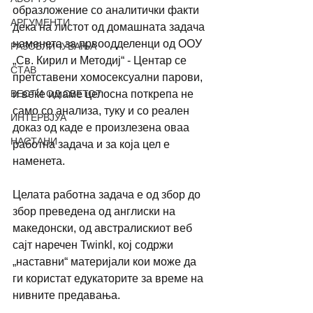
образложение со аналитички факти 
АРГУМЕНТИ
дека на листот од домашната задача 
наменета за првоодделенци од ООУ 
РАЗОБЛИЧУВАЊА
„Св. Кирил и Методиј“ - Центар се 
СТАВ
претставени хомосексуални парови, 
и веќе имаме целосна поткрепа не 
ВЕСТИ ОД СВЕТОТ
само со анализа, туку и со реален 
ИНТЕРВЈУА
доказ од каде е произлезена оваа 
НАСТАНИ
работна задача и за која цел е 
наменета. 
Целата работна задача е од збор до 
збор преведена од англиски на 
македонски, од австралискиот веб 
сајт наречен Twinkl, кој содржи 
„наставни“ материјали кои може да 
ги користат едукаторите за време на 
нивните предавања. 