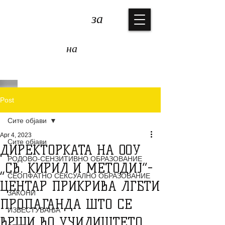
КОАЛИЦИЈА
за
ЗАШТИТА
на
ДЕЦАТА
Post
Сите објави
Apr 4, 2023
Сите објави
ДИРЕКТОРКАТА НА ООУ
РОДОВО-СЕНЗИТИВНО ОБРАЗОВАНИЕ
„СВ. КИРИЛ И МЕТОДИЈ“-
СЕОПФАТНО СЕКСУАЛНО ОБРАЗОВАНИЕ
ЦЕНТАР ПРИКРИВА ЛГБТИ
ЗАКОНИ
ПРОПАГАНДА ШТО СЕ
ИЗВЕСТУВАЊА
ВРШИ ВО УЧИЛИШТЕТО