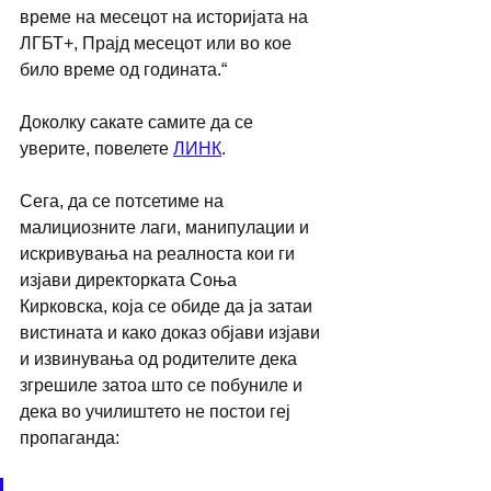
време на месецот на историјата на 
ЛГБТ+, Прајд месецот или во кое 
било време од годината.“
Доколку сакате самите да се 
уверите, повелете 
ЛИНК
. 
Сега, да се потсетиме на 
малициозните лаги, манипулации и 
искривувања на реалноста кои ги 
изјави директорката Соња 
Кирковска, која се обиде да ја затаи 
вистината и како доказ објави изјави 
и извинувања од родителите дека 
згрешиле затоа што се побуниле и 
дека во училиштето не постои геј 
пропаганда: