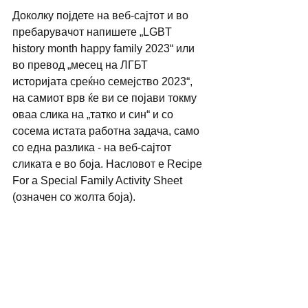
Доколку појдете на веб-сајтот и во 
пребарувачот напишете „LGBT 
history month happy family 2023“ или 
во превод „месец на ЛГБТ 
историјата среќно семејство 2023“, 
на самиот врв ќе ви се појави токму 
оваа слика на „татко и син“ и со 
сосема истата работна задача, само 
со една разлика - на веб-сајтот 
сликата е во боја. Насловот е Recipe 
For a Special Family Activity Sheet 
(означен со жолта боја).