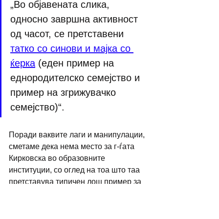
„Во објавената слика, 
односно завршна активност 
од часот, се претставени 
татко со синови и мајка со 
ќерка
 (еден пример на 
еднородителско семејство и 
пример на згрижувачко 
семејство)“.
Поради ваквите лаги и манипулации, 
сметаме дека нема место за г-ѓата 
Кирковска во образовните 
институции, со оглед на тоа што таа 
претставува типичен лош пример за 
децата. 
Затоа, бараме под итно да 
си даде оставка!