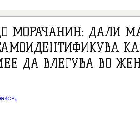
ВИДЕО
ПСИХОЛОГИЈА
ПОЛИТИКА
ТРАНСРОДО
ДО МОРАЧАНИН: ДАЛИ М
САМОИДЕНТИФИКУВА КА
ПЕДОФИЛИЈА
ТРАНС МЕДИЦИНА
НВО
АБОРТУС
ЕЕ ДА ВЛЕГУВА ВО ЖЕ
ВЕСТИ ОД СВЕТОТ
ИНТЕРВЈУА
НАСТАНИ
qB9R4CPg