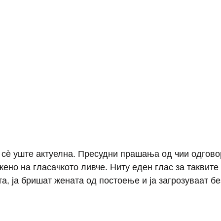
 сѐ уште актуелна. Пресудни прашања од чии одгово
ено на гласачкото ливче. Ниту еден глас за таквите 
та, ја бришат жената од постоење и ја загрозуваат б