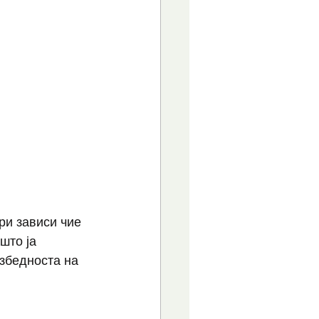
ри зависи чие 
што ја 
езбедноста на 