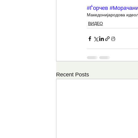
#Ѓорчев
#Морачан
Македонија
родова идеол
ВИДЕО
Recent Posts