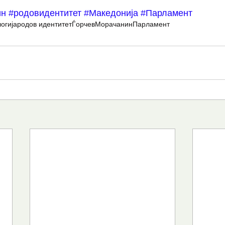
ин
#родовидентитет
#Македонија
#Парламент
огија
родов идентитет
Ѓорчев
Морачанин
Парламент