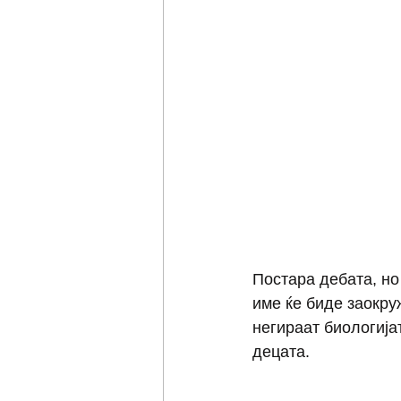
Постара дебата, но
име ќе биде заокруж
негираат биологија
децата. 