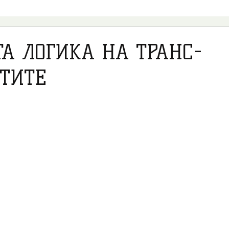
ВИДЕО
ПСИХОЛОГИЈА
ПОЛИТИКА
ТРАНСРОДО
А ЛОГИКА НА ТРАНС-
ТИТЕ
ПЕДОФИЛИЈА
ТРАНС МЕДИЦИНА
НВО
АБОРТУС
ВЕСТИ ОД СВЕТОТ
ИНТЕРВЈУА
НАСТАНИ