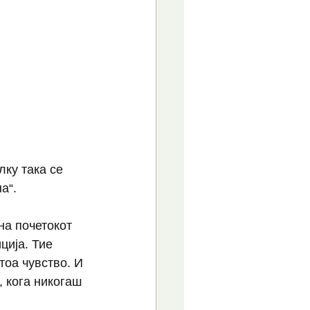
ку така се 
а“. 
на почетокот 
ција. Тие 
тоа чувство. И 
, кога никогаш 