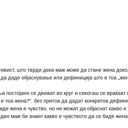
тивист, што тврди дека маж може да стане жена докол
 да даде објаснување или дефиниција што е тоа „жен
а постојано се движат во круг и секогаш се враќаат 
е тоа жена?“, без притоа да дадат конкретна дефини
иде жена е чувство, но не можат да објаснат какво е 
еден маж би знаел какво е чувството да се биде жена