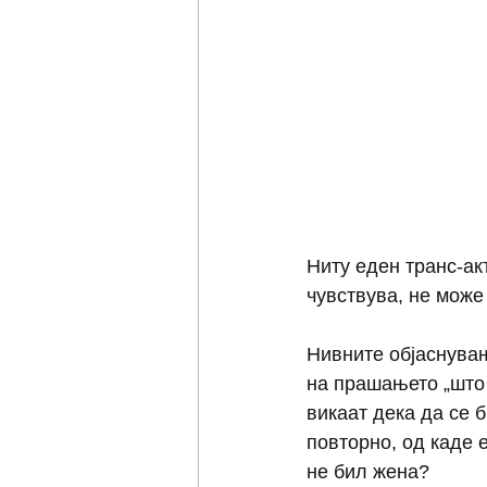
Ниту еден транс-ак
чувствува, не може
Нивните објаснувањ
на прашањето „што 
викаат дека да се б
повторно, од каде 
не бил жена? 