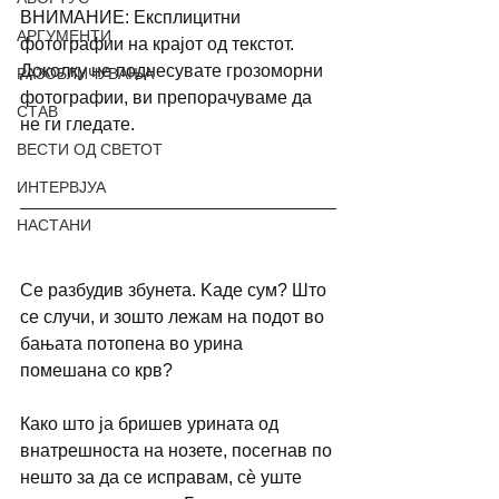
ВНИМАНИЕ: Експлицитни 
АРГУМЕНТИ
фотографии на крајот од текстот. 
Доколку не поднесувате грозоморни 
РАЗОБЛИЧУВАЊА
фотографии, ви препорачуваме да 
СТАВ
не ги гледате. 
ВЕСТИ ОД СВЕТОТ
ИНТЕРВЈУА
НАСТАНИ
Се разбудив збунета. Kаде сум? Што 
се случи, и зошто лежам на подот во 
бањата потопена во урина 
помешана со крв?
Како што ја бришев урината од 
внатрешноста на нозете, посегнав по 
нешто за да се исправам, сѐ уште 