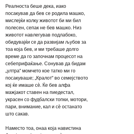
Реалноста беше дека, иако 
посакував да бев се родила машко, 
мислејќи колку животот би ми бил 
полесен, сепак не бев машко. Низ 
животот навлегував подлабоко, 
обидувајќи се да развијам љубов за 
тоа која бев, и ми требаше долго 
време да го започнам процесот на 
себеприфаќање. Сонував да бидам 
„ултра“ момчето кое татко ми го 
посакуваше; „Кралот“ во семејството 
кој ќе имаше сѐ. Ќе бев алфа 
мажјакот ставен на пиедестал, 
украсен со фудбалски топки, мотори, 
пари, внимание, кал и сѐ останато 
што сакав.
Наместо тоа, онаа која навистина 