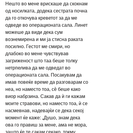
Нешто во мене врискаше да скокнам 
од носилката, додека сестрата почна 
да го откочува креветот за да ме 
одведе во операционата сала. Линет 
можеше да види дека сум 
вознемирена и ми ја стисна раката 
посилно. Гестот ме смири, но 
длабоко во мене чувствував 
загриженост што таа беше толку 
нетрпелива да ме одведат во 
операционата сала. Посакувам да 
имав повеќе време да разговарам со 
неа, но наместо тоа, сѐ беше како 
виор набрзина. Сакав да ѝ ги кажам 
моите стравови, но наместо тоа, ѝ се 
насмевнав, надевајќи се дека секој 
момент ќе каже: „Душо, знам дека 
ова го правиш за мене, ама не мора, 
зашто ќе те сакам секако, токму 