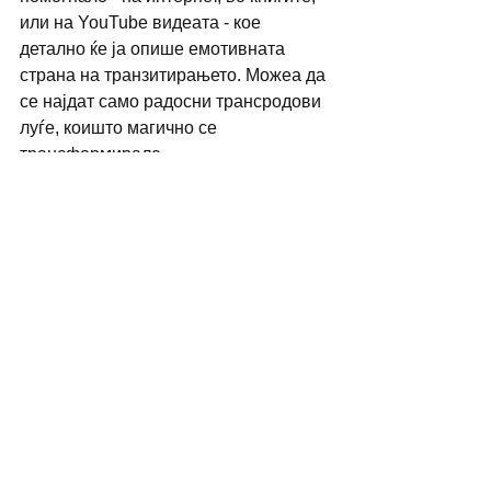
или на YouTube видеата - кое 
детално ќе ја опише емотивната 
страна на транзитирањето. Можеа да 
се најдат само радосни трансродови 
луѓе, коишто магично се 
трансформирале.
Бев изненадена колку брзо можев да 
го изведам транзициониот процес, 
имајќи го предвид фактот што на 
тестостерон бев кратко време. Се 
чинеше дека на медицинските 
професионалци не им беше грижа; 
сите тие беа премногу нетрпеливи да 
продолжат со процедурите и да ја 
титнат кредитната картичка.
Среќното и безгрижно продавање на 