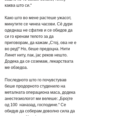
каква што си.“
Како што во мене растеше ужасот, 
минутите се чинеа часови. Сѐ дури 
одеднаш не сфатив и се обидов да 
си го кренам телото за да 
приговорам, да кажам „Стој, ова не е 
во ред!“ Но, беше предоцна. Нити 
Линет ниту, пак, јас реков нешто. 
Додека да се соземам, лекарствата 
ме обзедоа.
Последното што го почувстував 
беше продорното студенило на 
металната операциона маса, додека 
анестезиологот ми велеше: „Бројте 
од 100  наназад, господине.“ Се 
обидув да соберам доволно сила да 