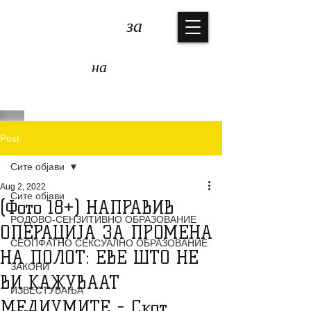
КОАЛИЦИЈА
за
ЗАШТИТА
на
ДЕЦАТА
Post
Сите објави
Aug 2, 2022
Сите објави
(Фото 18+) НАПРАВИВ
РОДОВО-СЕНЗИТИВНО ОБРАЗОВАНИЕ
ОПЕРАЦИЈА ЗА ПРОМЕНА
СЕОПФАТНО СЕКСУАЛНО ОБРАЗОВАНИЕ
НА ПОЛОТ: ЕВЕ ШТО НЕ
ЗАКОНИ
ВИ КАЖУВААТ
ИЗВЕСТУВАЊА
МЕДИУМИТЕ - Скот