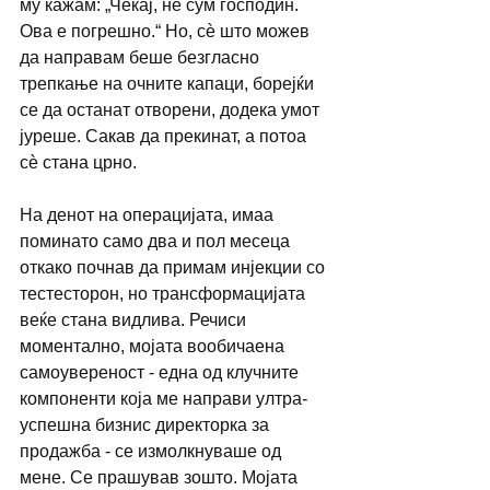
му кажам: „Чекај, не сум господин. 
Ова е погрешно.“ Но, сѐ што можев 
да направам беше безгласно 
трепкање на очните капаци, борејќи 
се да останат отворени, додека умот 
јуреше. Сакав да прекинат, а потоа 
сѐ стана црно.
На денот на операцијата, имаа 
поминато само два и пол месеца 
откако почнав да примам инјекции со 
тестесторон, но трансформацијата 
веќе стана видлива. Речиси 
моментално, мојата вообичаена 
самоувереност - една од клучните 
компоненти која ме направи ултра-
успешна бизнис директорка за 
продажба - се измолкнуваше од 
мене. Се прашував зошто. Мојата 