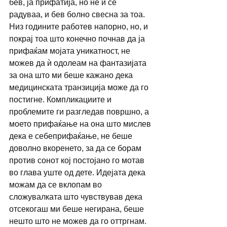
бев, ја прифатија, но не ѝ се 
радуваа, и бев болно свесна за тоа. 
Низ годините работев напорно, но, и 
покрај тоа што конечно почнав да ја 
прифаќам мојата уникатност, не 
можев да ѝ одолеам на фантазијата 
за она што ми беше кажано дека 
медицинската транзиција може да го 
постигне. Компликациите и 
проблемите ги разгледав површно, а 
моето прифаќање на она што мислев 
дека е себеприфаќање, не беше 
доволно вкоренето, за да се борам 
против сонот кој постојано го мотав 
во глава уште од дете. Идејата дека 
можам да се вклопам во 
сложувалката што чувствував дека 
отсекогаш ми беше негирана, беше 
нешто што не можев да го оттргнам.