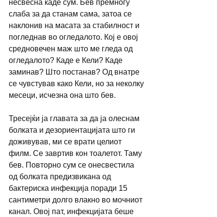
несвесна каде сум. Бев премногу 
слаба за да станам сама, затоа се 
наклонив на масата за стабилност и 
погледнав во огледалото. Кој е овој 
средновечен маж што ме гледа од 
огледалото? Каде е Кели? Каде 
заминав? Што постанав? Од внатре 
се чувстував како Кели, но за неколку 
месеци, исчезна она што бев.
Тресејќи ја главата за да ја олеснам 
болката и дезориентацијата што ги 
доживував, ми се врати целиот 
филм. Се завртив кон тоалетoт. Таму 
бев. Повторно сум се онесвестила 
од болката предизвикана од 
бактериска инфекција поради 15 
сантиметри долго влакно во мочниот 
канал. Овој пат, инфекцијата беше 