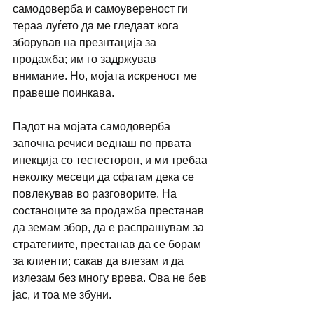
самодоверба и самоувереност ги 
тераа луѓето да ме гледаат кога 
зборував на презнтација за 
продажба; им го задржував 
внимание. Но, мојата искреност ме 
правеше поинкава.
Падот на мојата самодоверба 
започна речиси веднаш по првата 
инекција со тестесторон, и ми требаа 
неколку месеци да сфатам дека се 
повлекував во разговорите. На 
состаноците за продажба престанав 
да земам збор, да е распрашувам за 
стратегиите, престанав да се борам 
за клиенти; сакав да влезам и да 
излезам без многу врева. Ова не бев 
јас, и тоа ме збуни.