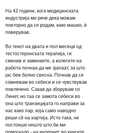
На 42 години, кога медицинската 
индустрија ми рече дека можам 
повторно да се родам, како машко, ѝ 
поверував.
Во текот на двата и пол месеци од 
тестостеронската терапија, ги 
сменив и заменките, а колегите на 
работа почнаа да ме зјапаат, за што 
јас бев болно свесна. Почнав да се 
сомневам во себеси и се чувствував 
повлечено. Сакав да зборувам со 
Линет, но таа се замота себеси во 
она што транзицијата го направи за 
нас како пар, која само наводно 
реши сѐ на хартија. Исто така, не 
постоеше нешто што би ми 
помогнало - на интернет, во книгите, 