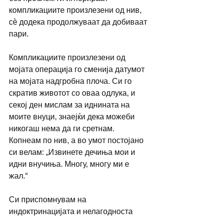
компликациите произлезени од нив, 
сѐ додека продолжуваат да добиваат 
пари.
Компликациите произлезени од 
мојата операција го сменија датумот 
на мојата надгробна плоча. Си го 
скратив животот со оваа одлука, и 
секој ден мислам за иднината на 
моите внуци, знаејќи дека можеби 
никогаш нема да ги сретнам. 
Копнеам по нив, а во умот постојано 
си велам: „Извинете дечиња мои и 
идни внучиња. Многу, многу ми е 
жал.“
Си приспомнувам на 
индоктринацијата и нелагодноста 