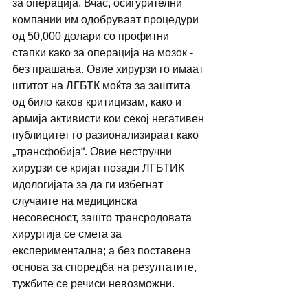
за операција. Вчас, осигурителни 
компании им одобруваат процедури 
од 50,000 долари со профитни 
стапки како за операција на мозок - 
без прашања. Овие хирурзи го имаат 
штитот на ЛГБТК моќта за заштита 
од било каков критицизам, како и 
армија активисти кои секој негативен 
публицитет го разионализираат како 
„трансфобија“. Овие нестручни 
хирурзи се кријат позади ЛГБТИК 
идологијата за да ги избегнат 
случаите на медицинска 
несовесност, зашто трансродовата 
хирургија се смета за 
експериментална; а без поставена 
основа за споредба на резултатите, 
тужбите се речиси невозможни.