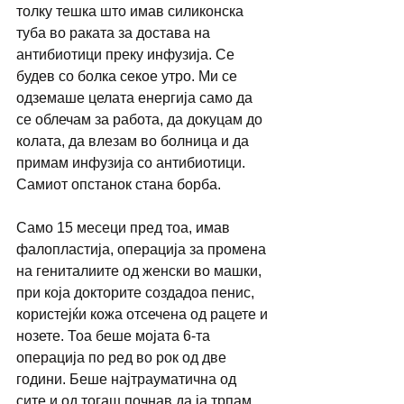
толку тешка што имав силиконска 
туба во раката за достава на 
антибиотици преку инфузија. Се 
будев со болка секое утро. Ми се 
одземаше целата енергија само да 
се облечам за работа, да докуцам до 
колата, да влезам во болница и да 
примам инфузија со антибиотици. 
Самиот опстанок стана борба.
Само 15 месеци пред тоа, имав 
фалопластија, операција за промена 
на гениталиите од женски во машки, 
при која докторите создадоа пенис, 
користејќи кожа отсечена од рацете и 
нозете. Тоа беше мојата 6-та 
операција по ред во рок од две 
години. Беше најтрауматична од 
сите и од тогаш почнав да ја трпам 