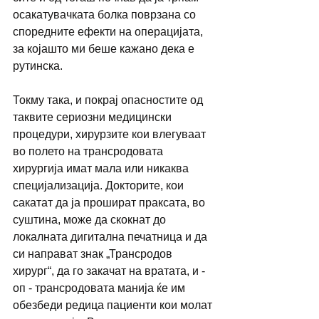
осакатувачката болка поврзана со 
споредните ефекти на операцијата, 
за којашто ми беше кажано дека е 
рутинска.
Токму така, и покрај опасностите од 
таквите сериозни медицински 
процедури, хирурзите кои влегуваат 
во полето на трансродовата 
хирургија имат мала или никаква 
специјализација. Докторите, кои 
сакатат да ја прошират праксата, во 
суштина, може да скокнат до 
локалната дигитална печатница и да 
си направат знак „Трансродов 
хирург“, да го закачат на вратата, и - 
оп - трансродовата манија ќе им 
обезбеди редица пациенти кои молат 