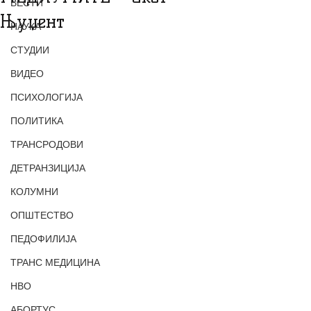
ВЕСТИ
Њуџент
НАУКА
СТУДИИ
ВИДЕО
ПСИХОЛОГИЈА
ПОЛИТИКА
ТРАНСРОДОВИ
ДЕТРАНЗИЦИЈА
КОЛУМНИ
ОПШТЕСТВО
ПЕДОФИЛИЈА
ТРАНС МЕДИЦИНА
НВО
АБОРТУС