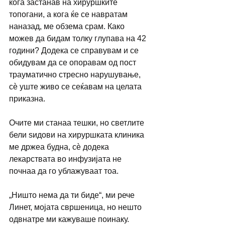
кога застанав на хируршките 
топогани, а кога ќе се навратам 
наназад, ме обзема срам. Како 
можев да бидам толку глупава на 42 
години? Додека се справувам и се 
обидувам да се опоравам од пост 
трауматично стресно нарушување, 
сѐ уште живо се сеќавам на целата 
приказна.
Очите ми станаа тешки, но светлите 
бели ѕидови на хируршката клиника 
ме држеа будна, сѐ додека 
лекарствата во инфузијата не 
почнаа да го ублажуваат тоа.
„Ништо нема да ти биде“, ми рече 
Линет, мојата свршеница, но нешто 
одвнатре ми кажуваше поинаку. 