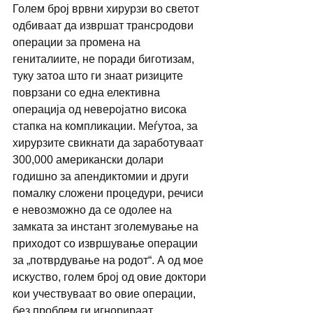
Голем број врвни хирурзи во светот 
одбиваат да извршат трансродови 
операции за промена на 
гениталиите, не поради биготизам, 
туку затоа што ги знаат ризиците 
поврзани со една елективна 
операција од неверојатно висока 
стапка на компликации. Меѓутоа, за 
хирурзите свикнати да заработуваат 
300,000 американски долари 
годишно за апендиктомии и други 
помалку сложени процедури, речиси 
е невозможно да се одолее на 
замката за инстант зголемување на 
приходот со извршување операции 
за „потврдување на родот“. А од мое 
искуство, голем број од овие доктори 
кои учествуваат во овие операции, 
без проблем ги игнорираат 