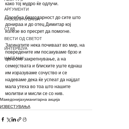
како тој мудро ќе одлучи.  
АРГУМЕНТИ
Посебна благодарност до сите што 
РАЗОБЛИЧУВАЊА
донираа и до отец Димитар кој 
СТАВ
излезе во пресрет да помогне. 
ВЕСТИ ОД СВЕТОТ
Загинатите нека почиваат во мир, на 
ИНТЕРВЈУА
повредените им посакуваме брзо и 
НАСТАНИ
целосно закрепнување, а на 
семејствата и блиските уште еднаш 
им изразуваме сочуство и се 
надеваме дека ќе успеат да најдат 
мала утеха во тоа што нашите 
молитви и мисли се со нив.
Македонија
хуманитарна акција
ИЗВЕСТУВАЊА