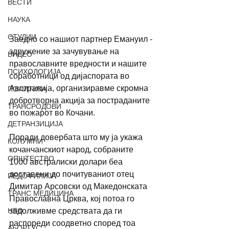
ВЕСТИ
НАУКА
СТУДИИ
Заедно со нашиот партнер Емануил - 
здружение за зачувување на 
ВИДЕО
православните вредности и нашите 
ПСИХОЛОГИЈА
соработници од дијаспората во 
Австралија, организиравме скромна 
ПОЛИТИКА
добротворна акција за постраданите 
ТРАНСРОДОВИ
во пожарот во Кочани. 
ДЕТРАНЗИЦИЈА
Поради довербата што му ја укажа 
КОЛУМНИ
кочанчанскиот народ, собраните 
ОПШТЕСТВО
1000 австралиски долари беа 
доставени до почитуваниот отец 
ПЕДОФИЛИЈА
Димитар Арсовски од Македонската 
ТРАНС МЕДИЦИНА
Православна Црква, кој потоа го 
задолживме средствата да ги 
НВО
распореди соодветно според тоа 
АБОРТУС