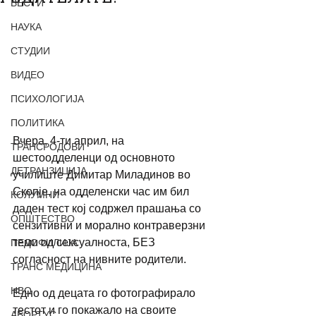
ВЕСТИ
НАУКА
СТУДИИ
ВИДЕО
ПСИХОЛОГИЈА
ПОЛИТИКА
Вчера, 4-ти април, на 
ТРАНСРОДОВИ
шестоодделенци од основното 
ДЕТРАНЗИЦИЈА
училиште Димитар Миладинов во 
Скопје, на одделенски час им бил 
КОЛУМНИ
даден тест кој содржел прашања со 
ОПШТЕСТВО
сензитивни и морално контраверзни 
теми од сексуалноста, БЕЗ 
ПЕДОФИЛИЈА
согласност на нивните родители.
ТРАНС МЕДИЦИНА
НВО
Едно од децата го фотографирало 
тестот и го покажало на своите 
АБОРТУС