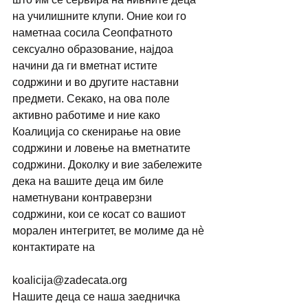
на училишните клупи. Оние кои го 
наметнаа сосила Сеопфатното 
сексуално образование, најдоа 
начини да ги вметнат истите 
содржини и во другите наставни 
предмети. Секако, на ова поле 
активно работиме и ние како 
Коалиција со скенирање на овие 
содржини и ловење на вметнатите 
содржини. Доколку и вие забележите 
дека на вашите деца им биле 
наметнувани контраверзни 
содржини, кои се косат со вашиот 
морален интегритет, ве молиме да нè 
контактирате на 
koalicija@zаdeсаta.org 
Нашите деца се наша заедничка 