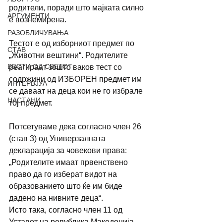
родители, поради што мајката силно 
АРГУМЕНТИ
е вознемирена. 
РАЗОБЛИЧУВАЊА
Тестот е од изборниот предмет по 
СТАВ
„Животни вештини“. Родителите 
ВЕСТИ ОД СВЕТОТ
реагираат зошто ваков тест со 
содржини од ИЗБОРЕН предмет им 
ИНТЕРВЈУА
се даваат на деца кои не го избрале 
НАСТАНИ
тој предмет.
Потсетуваме дека согласно член 26 
(став 3) од Универзалната 
декларација за човекови права: 
„Родителите имаат првенствено 
право да го изберат видот на 
образованието што ќе им биде 
дадено на нивните деца“.
Исто така, согласно член 11 од 
Уставот на република Македонија, 