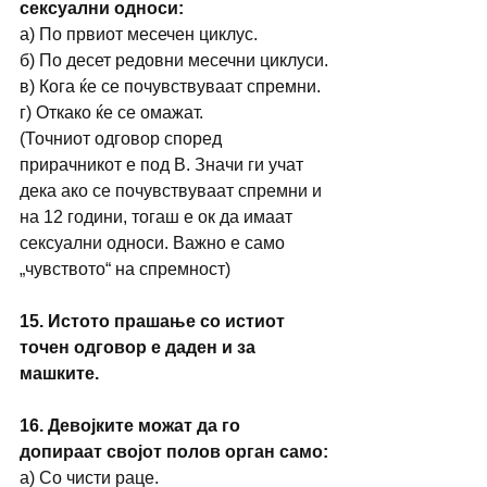
сексуални односи:
a) По првиот месечен циклус.
б) По десет редовни месечни циклуси.
в) Кога ќе се почувствуваат спремни.
г) Откако ќе се омажат.
(Точниот одговор според 
прирачникот е под В. Значи ги учат 
дека ако се почувствуваат спремни и 
на 12 години, тогаш е ок да имаат 
сексуални односи. Важно е само 
„чувството“ на спремност)
15. Истото прашање со истиот 
точен одговор е даден и за 
машките.
16. Девојките можат да го 
допираат својот полов орган само:
а) Со чисти раце.