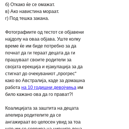
б) Откако ќе се омажат.
в) Ако навистина мораат.
г) Под тешка закана.
Фотографиите од тестот се објавени 
најдолу на оваа објава. Уште колку 
време ќе им биде потребно за да 
почнат да ги тераат децата да ги 
прашуваат своите родители за 
својата ерекција и ејакулација за да 
стигнат до очекуваниот „прогрес“ 
како во Австралија, каде за домашна 
работа 
на 10 годишни девојчиња
 им 
било кажано ова да го прават?!
Коалицијата за заштита на децата 
апелира родителите да се 
ангажираат во целосен увид за тоа 
што им се сервира на нивните деца 