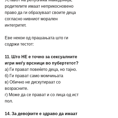
родителите имаат неприкосновено 
право да ги образуваат своите деца 
согласно нивниот морален 
интегритет.
Еве некои од прашањата што ги 
содржи тестот:
11. Што НЕ е точно за сексуалните 
игри меѓу врсници во пубертетот?
а) Ги прават повеќето деца, но тајно.
б) Ги прават само момчињата
в) Обично не дискутираат со 
возрасните.
г) Може да се прават и со лица од ист 
пол.
14. За девојките е здраво да имаат 