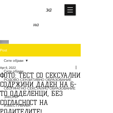
КОАЛИЦИЈА
за
ЗАШТИТА
на
ДЕЦАТА
Post
Сите објави
Apr 6, 2022
Сите објави
ФОТО: ТЕСТ СО СЕКСУАЛНИ
РОДОВО-СЕНЗИТИВНО ОБРАЗОВАНИЕ
СОДРЖИНИ ДАДЕН НА 6-
СЕОПФАТНО СЕКСУАЛНО ОБРАЗОВАНИЕ
ТО ОДДЕЛЕНЦИ, БЕЗ
ЗАКОНИ
СОГЛАСНОСТ НА
ИЗВЕСТУВАЊА
РОДИТЕЛИТЕ!