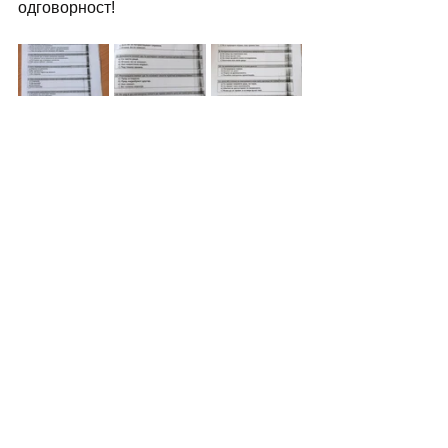
одговорност!
(Кликнете на сликите за да се 
зголемат)
Македонија
училиште
сексуализација
образование
СЕОПФАТНО СЕКСУАЛНО ОБРАЗОВАНИЕ