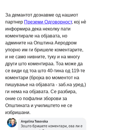
За демантот дознавме од нашиот 
партнер 
Преземи Одговорност
, кој нè 
информира дека неколку пати 
коментирале на објавата, но 
админите на Општина Аеродром 
упорно им ги бришеле коментарите, 
и не само нивните, туку и на многу 
други што коментираа. Тоа може да 
се види од тоа што 40-тина од 119-те 
коментари (бројка во моментот на 
пишување на објавата - заб.на уред.) 
ги нема на објавата. Се разбира, 
оние со пофални зборови за 
Општината и училиштето не се 
избришани. 