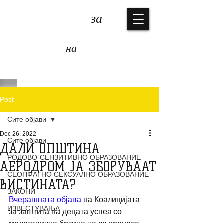
КОАЛИЦИЈА
за
ЗАШТИТА
на
ДЕЦАТА
Post
Сите објави
Dec 26, 2022
Сите објави
ДАЛИ ОПШТИНА
РОДОВО-СЕНЗИТИВНО ОБРАЗОВАНИЕ
АЕРОДРОМ ЈА ЗБОРУВААТ
СЕОПФАТНО СЕКСУАЛНО ОБРАЗОВАНИЕ
ВИСТИНАТА?
ЗАКОНИ
Вчерашната објава 
на Коалицијата 
ИЗВЕСТУВАЊА
за заштита на децата успеа со 