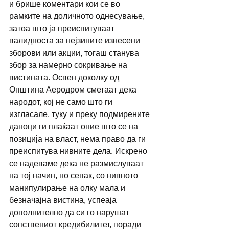
и брише коментари кои се во 
рамките на доличното однесување, 
затоа што ја преиспитуваат 
валидноста за нејзините изнесени 
зборови или акции, тогаш станува 
збор за намерно сокривање на 
вистината. Освен доколку од 
Општина Аеродром сметаат дека 
народот, кој не само што ги 
изгласале, туку и преку подмирените 
даноци ги плаќаат оние што се на 
позиција на власт, нема право да ги 
преиспитува нивните дела. Искрено 
се надеваме дека не размислуваат 
на тој начин, но сепак, со нивното 
манипулирање на олку мала и 
безначајна вистина, успеаја 
дополнително да си го нарушат 
сопствениот кредибилитет, поради 