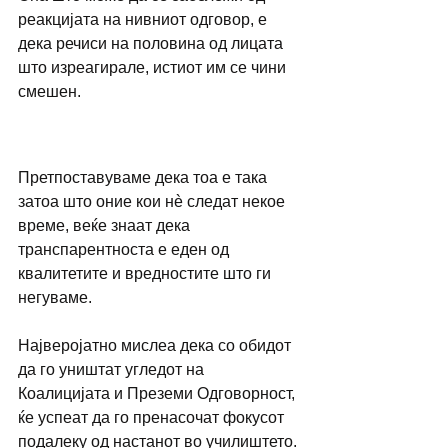
реакцијата на нивниот одговор, е 
дека речиси на половина од лицата 
што изреагирале, истиот им се чини 
смешен. 
Претпоставуваме дека тоа е така 
затоа што оние кои нè следат некое 
време, веќе знаат дека 
транспарентноста е еден од 
квалитетите и вредностите што ги 
негуваме.  
Најверојатно мислеа дека со обидот 
да го уништат угледот на 
Коалицијата и Преземи Одговорност, 
ќе успеат да го пренасочат фокусот 
подалеку од настанот во училиштето. 