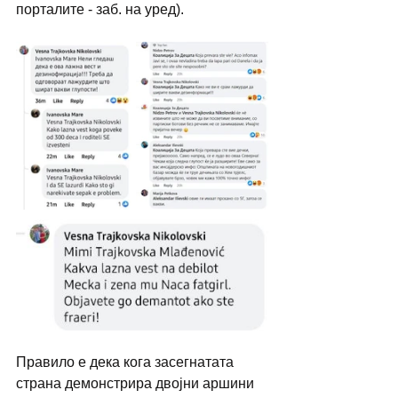
порталите - заб. на уред). 
Правило е дека кога засегнатата 
страна демонстрира двојни аршини 