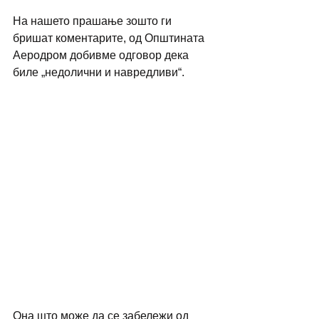
На нашето прашање зошто ги 
бришат коментарите, од Општината 
Аеродром добивме одговор дека 
биле „недолични и навредливи“. 
Она што може да се забележи од 