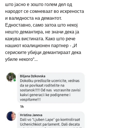
што јасно е зошто голем дел од 
народот се сомневаат во искреноста 
и валидноста на демантот. 
Едноставно, само затоа што некој 
нешто демантира, не значи дека ја 
кажува вистината. Како што рече 
нашиот коалиционен партнер - „И 
сериските убијци демантираат дека 
убиле некого“...