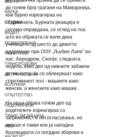
молскавична брзина да се пренесе 
ВЕСТИ
до голем број граѓани на Македонија, 
НАУКА
кои бурно изреагираа на 
СТУДИИ
содржината. Бурната реакција е 
сосема оправдана, со оглед на тоа 
ВИДЕО
што во објавата се вели дека 
ПСИХОЛОГИЈА
учениците од шесто до деветто 
одделение при ООУ „Љубен Лапе“ во 
ПОЛИТИКА
нас. Аеродром, Скопје, следната 
ТРАНСРОДОВИ
недела, како дел од нивните забавни 
активности, ќе се облекуваат како 
ДЕТРАНЗИЦИЈА
спротивниот пол - машките како 
КОЛУМНИ
женски, а женските како машки. 
ОПШТЕСТВО
На оваа објава голем дел од 
ПЕДОФИЛИЈА
родителите изреагираа со 
ТРАНС МЕДИЦИНА
загриженост и несогласување, но 
имаше и такви кои ја нападна 
НВО
Коалицијата со погрдни зборови и 
АБОРТУС