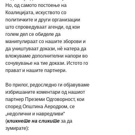
Но, од самото постоење на 
Коалицијата, искуството со 
политичките и други организации 
што спроведуваат агенди, од кои 
голем дел се обиделе да 
манипулираат со нашите зборови и 
да уништуваат докази, нè натера да 
вложуваме дополнителни напори во 
сочувување на тие докази. Истото го 
прават и нашите партнери. 
Во прилог, редоследно ги објавуваме 
избришаните коментари од нашиот 
партнер Преземи Одговорност, кои 
според Општина Аеродром, се 
„недолични и навредливи“ 
(
кликнете на сликите
 за да 
зумирате):