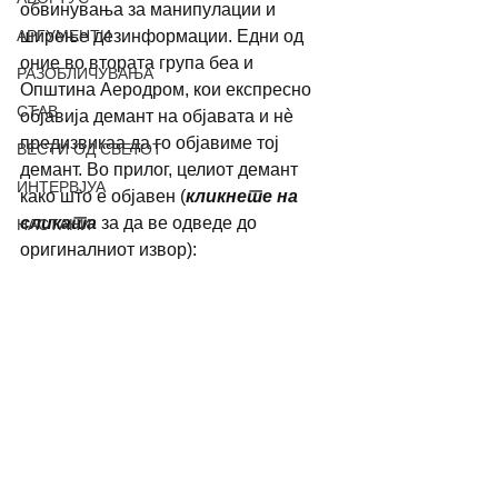
обвинувања за манипулации и 
АРГУМЕНТИ
ширење дезинформации. Едни од 
оние во втората група беа и 
РАЗОБЛИЧУВАЊА
Општина Аеродром, кои експресно 
СТАВ
објавија демант на објавата и нè 
предизвикаа да го објавиме тој 
ВЕСТИ ОД СВЕТОТ
демант. Во прилог, целиот демант 
ИНТЕРВЈУА
како што е објавен (
кликнете на 
сликата
 за да ве одведе до 
НАСТАНИ
оригиналниот извор):