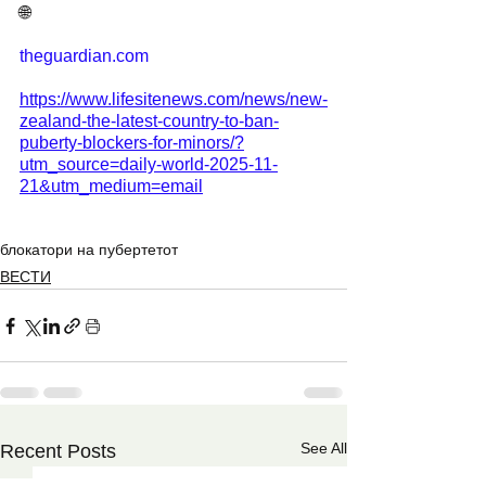
🌐
theguardian.com
https://www.lifesitenews.com/news/new-
zealand-the-latest-country-to-ban-
puberty-blockers-for-minors/?
utm_source=daily-world-2025-11-
21&utm_medium=email
блокатори на пубертетот
ВЕСТИ
See All
Recent Posts