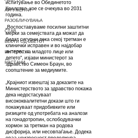
испитување во Обединетото 
Кралство, кое се очекува во 2031 
АРГУМЕНТИ
година.
РАЗОБЛИЧУВАЊА
„Воспоставуваме посилни заштитни 
СТАВ
мерки за семејствата да можат да 
бидат сигурни дека секој третман е 
ВЕСТИ ОД СВЕТОТ
клинички исправен и во најдобар 
интерес на младото лице или 
ИНТЕРВЈУА
детето“, изјави министерот за 
НАСТАНИ
здравство Симеон Браун, во 
соопштение за медиумите.
„Крајниот извештај за доказите на 
Министерството за здравство покажа 
дека недостасуваат 
висококвалитетни докази што ги 
покажуваат придобивките или 
ризиците од употребата на аналози 
на гонадотропин, ослободувачки 
хормон за третман на родова 
дисфорија, или несовпаѓање. Додека 
оваа неизвесност продолжува, 