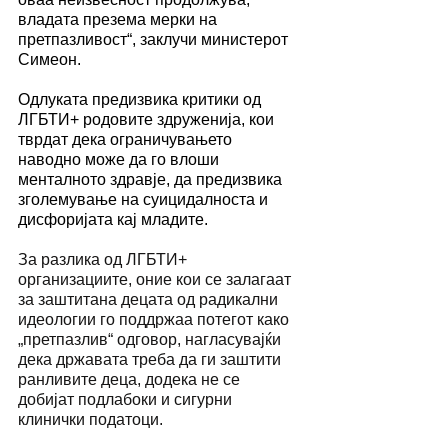
владата презема мерки на 
претпазливост“, заклучи министерот 
Симеон.
Одлуката предизвика критики од 
ЛГБТИ+ родовите здруженија, кои 
тврдат дека ограничувањето 
наводно може да го влоши 
менталното здравје, да предизвика 
зголемување на суицидалноста и 
дисфоријата кај младите.
За разлика од ЛГБТИ+ 
организациите, оние кои се залагаат 
за заштитана децата од радикални 
идеологии го поддржаа потегот како 
„претпазлив“ одговор, нагласувајќи 
дека државата треба да ги заштити 
ранливите деца, додека не се 
добијат подлабоки и сигурни 
клинички податоци.