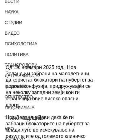
ВЕСТИ
НАУКА
СТУДИИ
ВИДЕО
ПСИХОЛОГИЈА
ПОЛИТИКА
ТРАНСРОДОВИ
Од 19. ноември 2025 год., Нов 
Зеланд им забрани на малолетници 
ДЕТРАНЗИЦИЈА
да користат блокатори на пубертет за 
родова конфузија, придружувајќи се 
КОЛУМНИ
на неколку западни земји кои ги 
ОПШТЕСТВО
ограничија овие високо опасни 
дроги. 
ПЕДОФИЛИЈА
Нов Зеланд објави дека ќе ги 
ТРАНС МЕДИЦИНА
забрани блокаторите на пубертет за 
НВО
млади луѓе во исчекување на 
резултатите од големото клиничко 
АБОРТУС