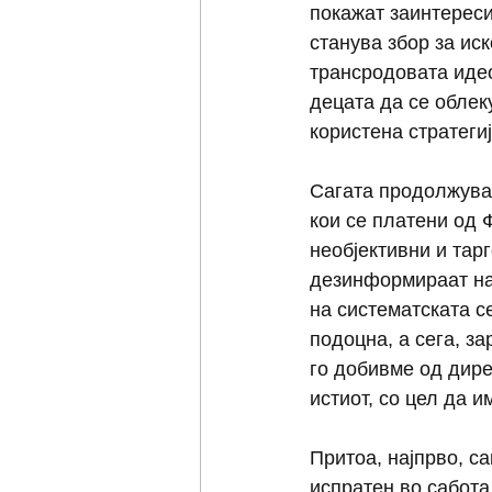
покажат заинтереси
станува збор за ис
трансродовата идеол
децата да се облек
користена стратегиј
Сагата продолжува 
кои се платени од 
необјективни и тар
дезинформираат нар
на систематската с
подоцна, а сега, з
го добивме од дире
истиот, со цел да и
Притоа, најпрво, с
испратен во сабота