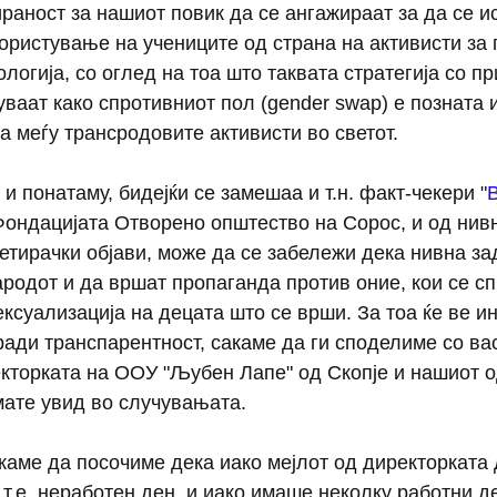
раност за нашиот повик да се ангажираат за да се и
користување на учениците од страна на активисти за 
огија, со оглед на тоа што таквата стратегија со пр
уваат како спротивниот пол (gender swap) е позната и
а меѓу трансродовите активисти во светот. 
и понатаму, бидејќи се замешаа и т.н. факт-чекери "
Фондацијата Отворено општество на Сорос, и од нив
гетирачки објави, може да се забележи дека нивна зад
одот и да вршат пропаганда против оние, кои се сп
ексуализација на децата што се врши. За тоа ќе ве 
аради транспарентност, сакаме да ги споделиме со ва
кторката на ООУ "Љубен Лапе" од Скопје и нашиот о
мате увид во случувањата. 
акаме да посочиме дека иако мејлот од директорката 
 т.е. неработен ден, и иако имаше неколку работни д