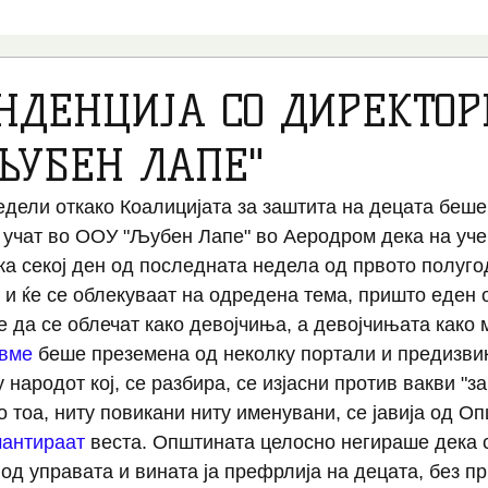
ВИДЕО
ПСИХОЛОГИЈА
ПОЛИТИКА
ТРАНСРОДО
НДЕНЦИЈА СО ДИРЕКТОР
"ЉУБЕН ЛАПЕ"
ПЕДОФИЛИЈА
ТРАНС МЕДИЦИНА
НВО
АБОРТУС
дели откако Коалицијата за заштита на децата беше
 учат во ООУ "Љубен Лапе" во Аеродром дека на уче
ВЕСТИ ОД СВЕТОТ
ИНТЕРВЈУА
НАСТАНИ
а секој ден од последната недела од првото полуго
 и ќе се облекуваат на одредена тема, пришто еден 
да се облечат како девојчиња, а девојчињата како 
ивме 
беше преземена од неколку портали и предизви
народот кој, се разбира, се изјасни против вакви "з
о тоа, ниту повикани ниту именувани, се јавија од О
антираат
 веста. Општината целосно негираше дека 
од управата и вината ја префрлија на децата, без пр