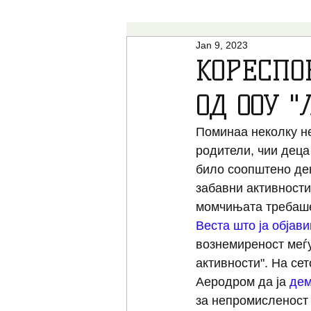
Jan 9, 2023
ВЕСТИ
НАУКА
СТУДИИ
КОРЕСПО
ОД ООУ 
КОЛУМНИ
ОПШТЕСТВО
Поминаа неколку не
родители, чии деца
РАЗОБЛИЧУВАЊА
СТАВ
било соопштено дек
забавни активности
момчињата требаше 
Веста што ја објав
вознемиреност меѓу 
активности". На сет
Аеродром да ја 
дем
за непромисленост 