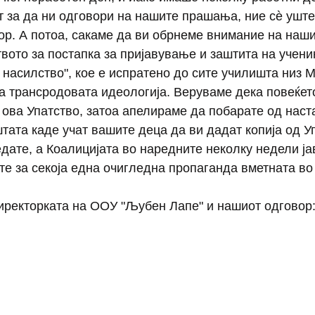
 за да ни одговори на нашите прашања, ние сѐ уште
ор. А потоа, сакаме да ви обрнеме внимание на наш
твото за постапка за пријавување и заштита на учени
 насилство", кое е испратено до сите училишта низ М
а трансродовата идеологија. Веруваме дека повеќет
ова Упатство, затоа апелираме да побарате од наст
тата каде учат вашите деца да ви дадат копија од Уп
дате, а Коалицијата во наредните неколку недели јав
е за секоја една очигледна пропаганда вметната во 
иректорката на ООУ "Љубен Лапе" и нашиот одговор