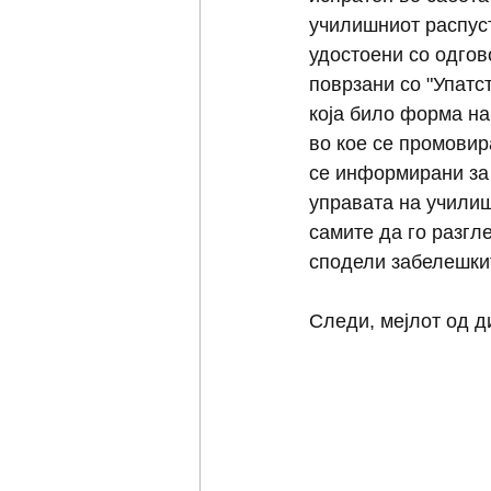
училишниот распуст
удостоени со одгов
поврзани со "Упатс
која било форма на
во кое се промовир
се информирани за 
управата на училиш
самите да го разгле
сподели забелешкит
Следи, мејлот од д