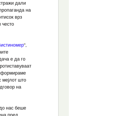
стражи дали 
пропаганда на 
итисок врз 
 често 
Вистиномер
", 
ните 
ача е да го 
ротиставуваат 
информираме 
с мејлот што 
дговор на 
до нас беше 
ена пред 