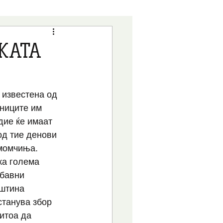
ВИ
ДЕТРАНЗИЦИЈА
КАТА
АРГУМЕНТИ
 известена од 
ниците им 
дие ќе имаат 
од тие денови 
момчиња. 
ка голема 
абавни 
пштина 
станува збор 
итоа да 